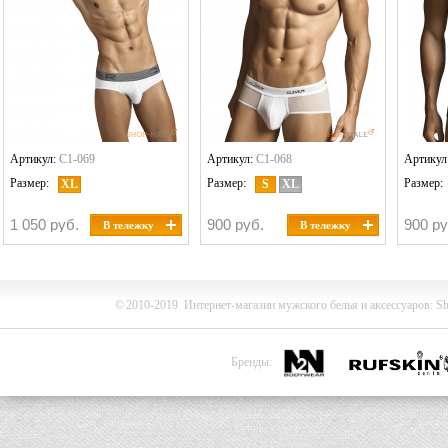
Артикул:
C1-069
Артикул:
C1-068
Артикул
Размер:
Размер:
Размер:
XL
S
XL
1 050 руб.
900 руб.
900 ру
В тележку
В тележку
©
2010-2019
Интернет-магазин мужского белья и
аксессуаров
:
Sh
Бренды: