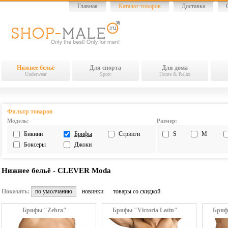
Главная
Каталог товаров
Доставка
Нижнее бельё
Для спорта
Для дома
Underwear
Sport
Home & Relax
Фильтр товаров
Модель:
Размер:
Бикини
Брифы
Стринги
S
M
Боксеры
Джоки
Нижнее бельё - CLEVER Moda
Показать:
по умолчанию
новинки
товары со скидкой
Брифы "Zebra"
Брифы "Victoria Latin"
Брифы